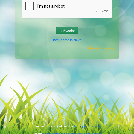
Acceder
Recuperar la clave
Maś información
Se recomienda el uso de
Google Chrome
Email:
eval.accuee@gobiernodecanarias.org