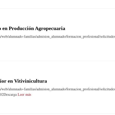
 en Producción Agropecuaria
n/web/alumnado-familias/admision_alumnado/formacion_profesional/solicitude
or en Vitivinicultura
n/web/alumnado-familias/admision_alumnado/formacion_profesional/solicitudes
a-02Descarga
Leer más