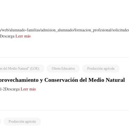
n/web/alumnado-familias/admision_alumnado/formacion_profesional/solicitudes
eDescarga
Leer más
n del Medio Natural" (LOE)
Oferta Educativa
Producción agrícola
provechamiento y Conservación del Medio Natural
al-2Descarga
Leer más
Producción agrícola