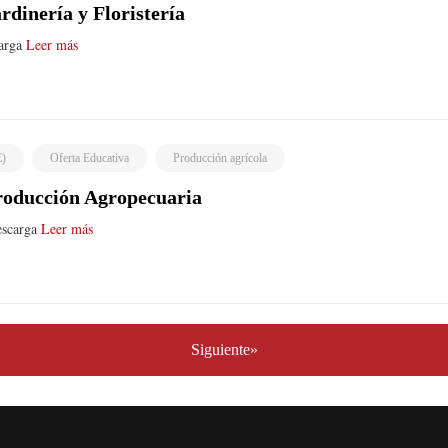
dinería y Floristería
carga
Leer más
E)
Oferta Educativa
Producción agrícola
roducción Agropecuaria
escarga
Leer más
Siguiente»