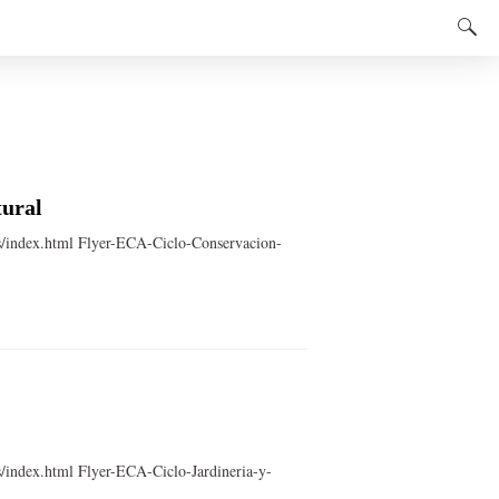
E
tural
s/index.html Flyer-ECA-Ciclo-Conservacion-
/index.html Flyer-ECA-Ciclo-Jardineria-y-