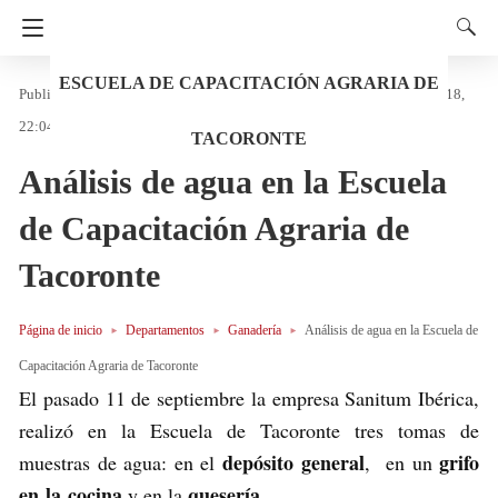
ESCUELA DE CAPACITACIÓN AGRARIA DE
Trasto
en
Comunicados
Ganadería
Encendido 06/11/2018,
22:04
TACORONTE
Análisis de agua en la Escuela
de Capacitación Agraria de
Tacoronte
Página de inicio
Departamentos
Ganadería
Análisis de agua en la Escuela de
Capacitación Agraria de Tacoronte
El pasado 11 de septiembre la empresa Sanitum Ibérica,
realizó en la Escuela de Tacoronte tres tomas de
depósito general
grifo
muestras de agua: en el
, en un
en la cocina
quesería
y en la
.