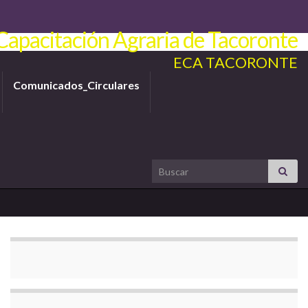
Capacitación Agraria de Tacoronte
ECA TACORONTE
Comunicados_Circulares
Search for: