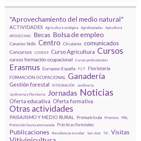
"Aprovechamiento del medio natural"
ACTIVIDADES
Agricultura ecológica
Agrolimpiadas
Apicultura
Bolsa de empleo
Becas
APOGEO MAC
Centro
comunicados
Canarias Skills
Circulares
Cursos
Curso Agricultura
Concursos
COVID19
cursos formación ocupacional
Cursos profesionales
Erasmus
Floristería
Europea-España
FCT
Ganadería
FORMACIÓN OCUPACIONAL
Gestión forestal
INTEGRACIÓN
Jardinería
Noticias
Jornadas
Jardinería y Floristería
Oferta educativa
Oferta formativa
Otras actividades
PAISAJISMO Y MEDIO RURAL
Prematrícula
Premios
PRL
Prácticas forestales
Protección fauna amenazada
Publicaciones
Visitas
Residencia escolar
San José
TIC
Vitivinicultura