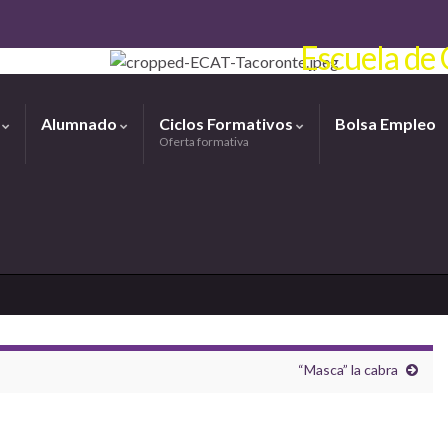
Escuela de 
o
Alumnado
Ciclos Formativos
Bolsa Empleo
Oferta formativa
“Masca” la cabra