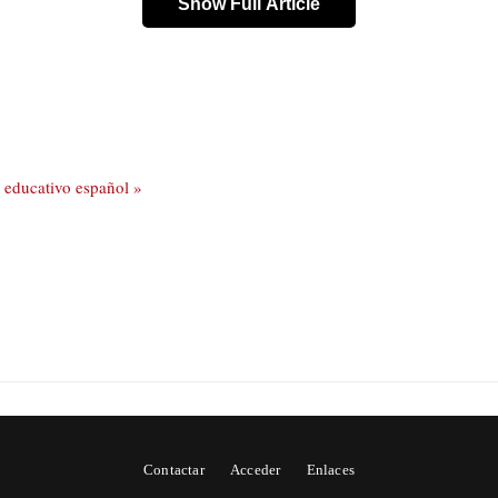
Show Full Article
 educativo español »
Contactar
Acceder
Enlaces