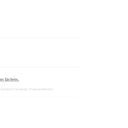
s lácteos.
Quintero Castañeda (@narvayelhierro)