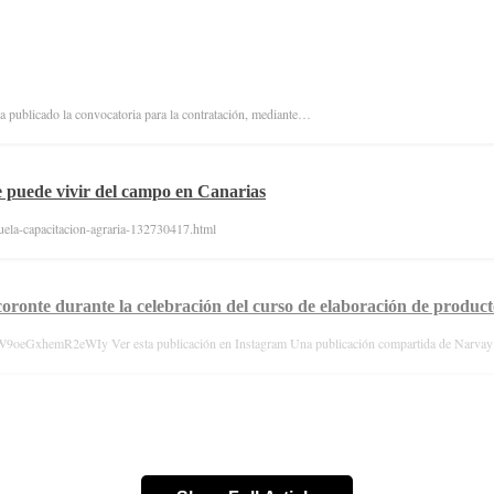
ha publicado la convocatoria para la contratación, mediante…
 puede vivir del campo en Canarias
cuela-capacitacion-agraria-132730417.html
coronte durante la celebración del curso de elaboración de producto
9oeGxhemR2eWIy Ver esta publicación en Instagram Una publicación compartida de Narvay 