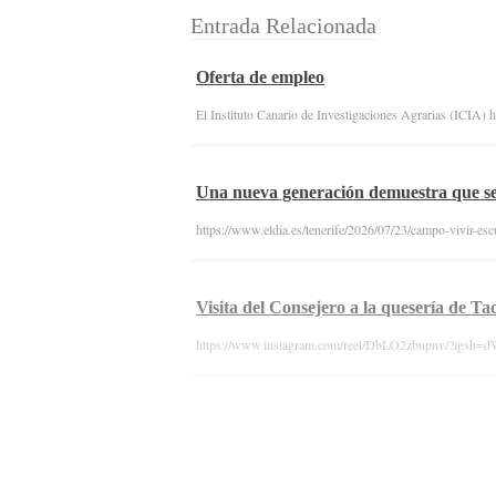
Entrada Relacionada
Oferta de empleo
El Instituto Canario de Investigaciones Agrarias (ICIA) 
Una nueva generación demuestra que se
https://www.eldia.es/tenerife/2026/07/23/campo-vivir-es
Visita del Consejero a la quesería de Ta
https://www.instagram.com/reel/DbLO2zbupnv/?igsh=dW