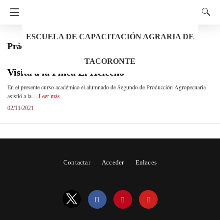
ESCUELA DE CAPACITACIÓN AGRARIA DE
Prácticas agropecuarias
TACORONTE
Visita a la Finca El Helecho
En el presente curso académico el alumnado de Segundo de Producción Agropecuaria
asistió a la…
Leer más
02/11/2021
Contactar
Acceder
Enlaces