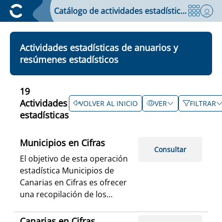
Catálogo de actividades estadísticas
Actividades estadísticas
de
anuarios y
resúmenes estadísticos
19
Actividades
VOLVER AL INICIO
VER
FILTRAR
estadísticas
Municipios en Cifras
Consultar
El objetivo de esta operación
estadística Municipios de
Canarias en Cifras es ofrecer
una recopilación de los
principales indicadores
territoriales, ambientales,
Canarias en Cifras