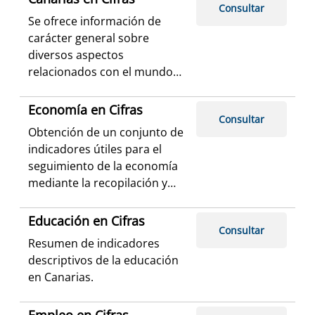
Consultar
demográficos, sociales y
Se ofrece información de
económicos de
carácter general sobre
los municipios canarios.
diversos aspectos
relacionados con el mundo
de la demografía y la
economía en el Archipiélago,
Economía en Cifras
Consultar
presentando los datos de
Obtención de un conjunto de
forma atractiva y amena e
indicadores útiles para el
introduciendo elementos
seguimiento de la economía
gráficos que faciliten la
mediante la recopilación y
lectura e interpretación de
análisis de resultados
los mismos, así como
procedentes de diversas
Educación en Cifras
comparativas con el
Consultar
fuentes.
conjunto de España, para
Resumen de indicadores
aquellos casos en que ha
descriptivos de la educación
sido posible.
en Canarias.