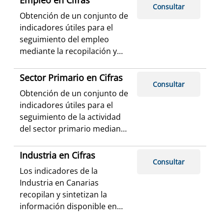
Empleo en Cifras
Consultar
Obtención de un conjunto de
indicadores útiles para el
seguimiento del empleo
mediante la recopilación y
análisis de resultados
procedentes de diversas
Sector Primario en Cifras
Consultar
fuentes.
Obtención de un conjunto de
indicadores útiles para el
seguimiento de la actividad
del sector primario mediante
la recopilación y análisis de
resultados procedentes de
Industria en Cifras
Consultar
diversas fuentes.
Los indicadores de la
Industria en Canarias
recopilan y sintetizan la
información disponible en
otras operaciones