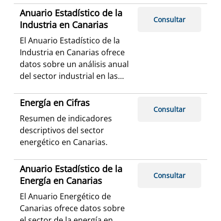
estadísticas relacionadas con
Anuario Estadístico de la
Consultar
el sector, construyendo
Industria en Canarias
índices, ratios y tasas con
El Anuario Estadístico de la
distinta frecuencia temporal
Industria en Canarias ofrece
en función de la periodicidad
datos sobre un análisis anual
de la difusión de las
del sector industrial en las
estadísticas fuente.
islas.
Energía en Cifras
Consultar
Resumen de indicadores
descriptivos del sector
energético en Canarias.
Anuario Estadístico de la
Consultar
Energía en Canarias
El Anuario Energético de
Canarias ofrece datos sobre
el sector de la energía en