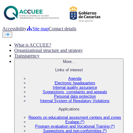
Accessibility
Site map
Contact details
What is ACCUEE?
Organizational structure and strategy
Transparency
More...
Links of interest
Agenda
Electronic headquarters
Internal quality assurance
Suggestions, complaints and appeals
Personal data protection
Internal System of Regulatory Violations
Applications
Reports on educational assesment centers and zones
Evalapp (*)
Program evaluation and Vocational Training (*)
Suggestions and non-conformities (*)