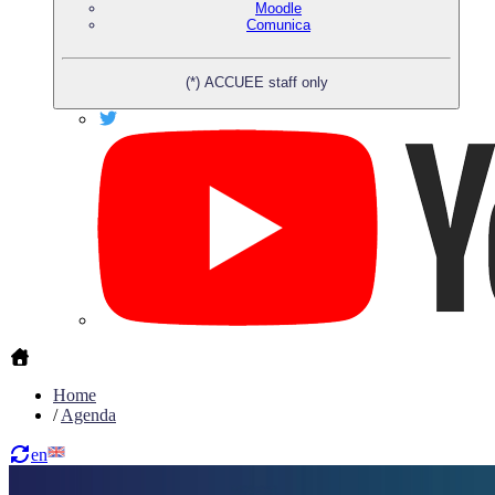
Moodle
Comunica
(*) ACCUEE staff only
Home
/
Agenda
en