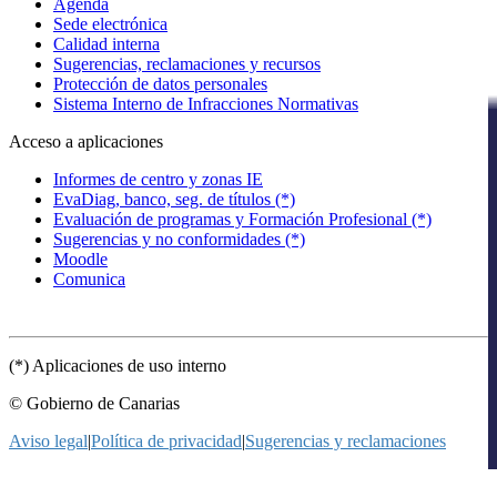
Agenda
Sede electrónica
Calidad interna
Sugerencias, reclamaciones y recursos
Protección de datos personales
Sistema Interno de Infracciones Normativas
Acceso a aplicaciones
Informes de centro y zonas IE
EvaDiag, banco, seg. de títulos (*)
Evaluación de programas y Formación Profesional (*)
Sugerencias y no conformidades (*)
Moodle
Comunica
(*) Aplicaciones de uso interno
© Gobierno de Canarias
Aviso legal
|
Política de privacidad
|
Sugerencias y reclamaciones