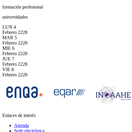
formación profesional
universidades
LUN
4
Febrero
2228
MAR
5
Febrero
2228
MIE
6
Febrero
2228
JUE
7
Febrero
2228
VIE
8
Febrero
2228
Enlaces de interés
Agenda
Sede electrónica