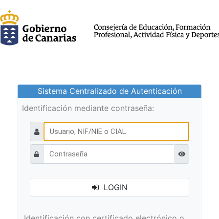
Sistema Centralizado de Autenticación
Identificación mediante contraseña:
Ver contraseñ
LOGIN
Identificación con certificado electrónico o