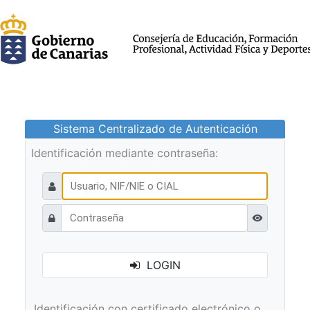
Sistema Centralizado de Autenticación
Identificación mediante contraseña:
Ver contraseñ
LOGIN
Identificación con certificado electrónico o