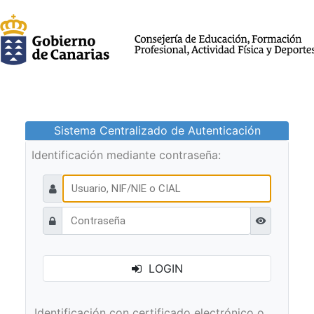
Sistema Centralizado de Autenticación
Identificación mediante contraseña:
Ver contraseñ
LOGIN
Identificación con certificado electrónico o