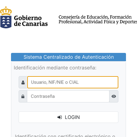
Sistema Centralizado de Autenticación
Identificación mediante contraseña:
Ver contraseñ
LOGIN
Identificación con certificado electrónico o