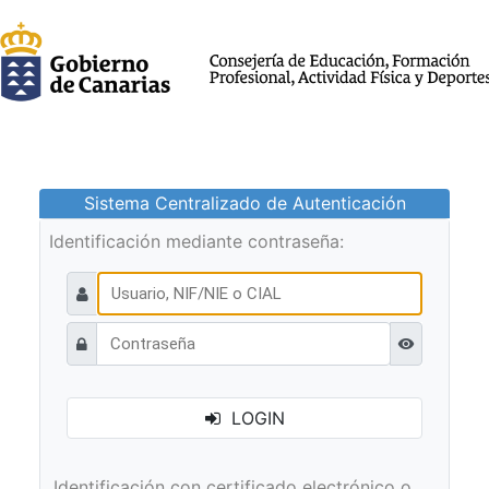
Sistema Centralizado de Autenticación
Identificación mediante contraseña:
Ver contraseñ
LOGIN
Identificación con certificado electrónico o