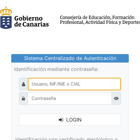
Sistema Centralizado de Autenticación
Identificación mediante contraseña:
Ver contraseñ
LOGIN
Identificación con certificado electrónico o