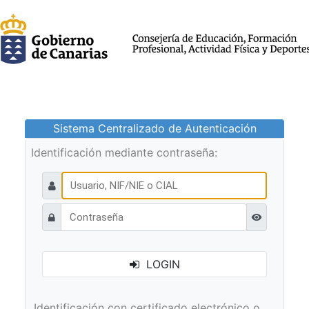
Sistema Centralizado de Autenticación
Identificación mediante contraseña:
Ver contraseñ
LOGIN
Identificación con certificado electrónico o