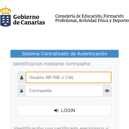
Sistema Centralizado de Autenticación
Identificación mediante contraseña:
Ver contraseñ
LOGIN
Identificación con certificado electrónico o