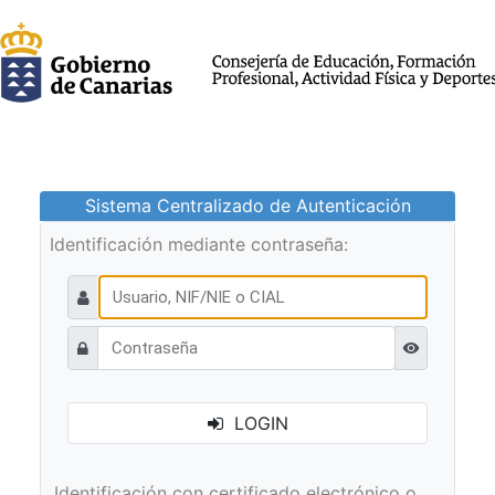
Sistema Centralizado de Autenticación
Identificación mediante contraseña:
Ver contraseñ
LOGIN
Identificación con certificado electrónico o