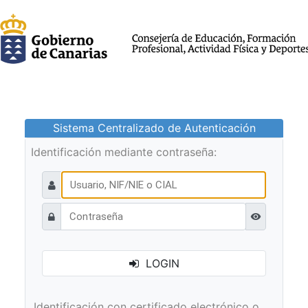
Sistema Centralizado de Autenticación
Identificación mediante contraseña:
Ver contraseñ
LOGIN
Identificación con certificado electrónico o