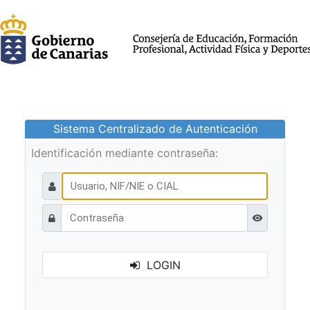
Sistema Centralizado de Autenticación
Identificación mediante contraseña:
Ver contraseñ
LOGIN