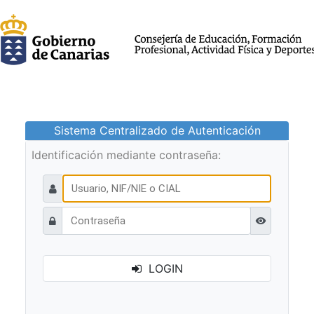
Sistema Centralizado de Autenticación
Identificación mediante contraseña:
Ver contraseñ
LOGIN