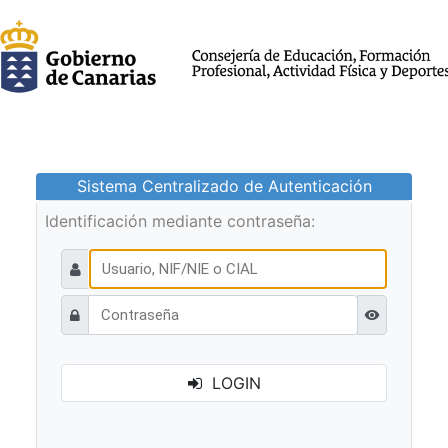
Sistema Centralizado de Autenticación
Identificación mediante contraseña:
Ver contraseñ
LOGIN