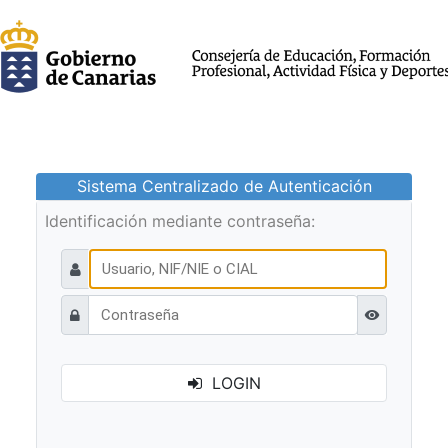
Sistema Centralizado de Autenticación
Identificación mediante contraseña:
Ver contraseñ
LOGIN