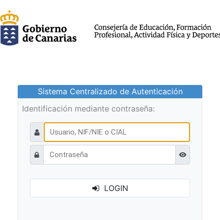
Sistema Centralizado de Autenticación
Identificación mediante contraseña:
Ver contraseñ
LOGIN