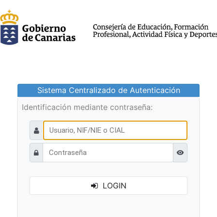
Sistema Centralizado de Autenticación
Identificación mediante contraseña:
Ver contraseñ
LOGIN