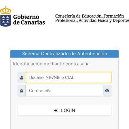
Sistema Centralizado de Autenticación
Identificación mediante contraseña:
Ver contraseñ
LOGIN