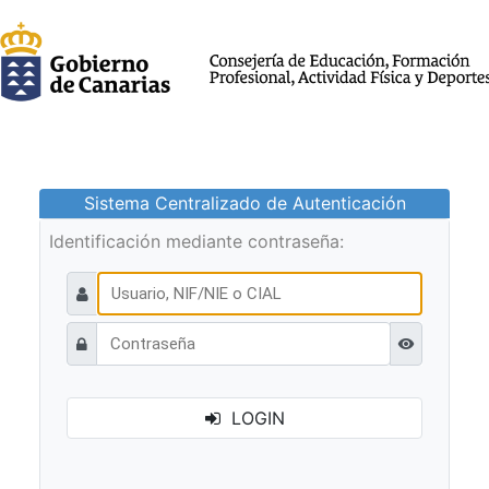
Sistema Centralizado de Autenticación
Identificación mediante contraseña:
Ver contraseñ
LOGIN