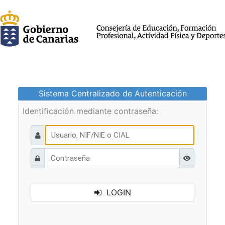
Sistema Centralizado de Autenticación
Identificación mediante contraseña:
Ver contraseñ
LOGIN