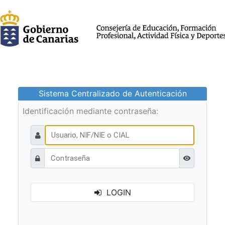
Sistema Centralizado de Autenticación
Identificación mediante contraseña:
Ver contraseñ
LOGIN