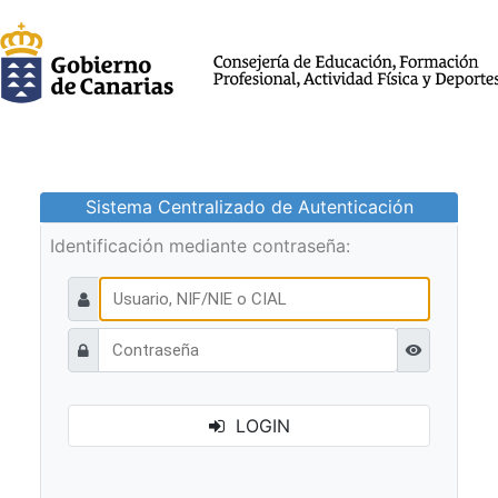
Sistema Centralizado de Autenticación
Identificación mediante contraseña:
Ver contraseñ
LOGIN