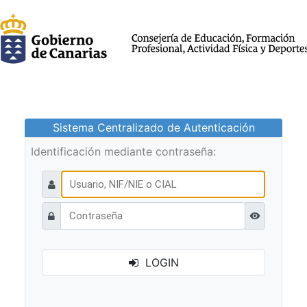
Sistema Centralizado de Autenticación
Identificación mediante contraseña:
Ver contraseñ
LOGIN