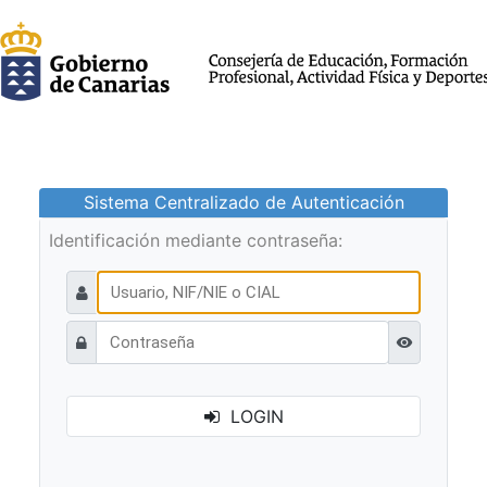
Sistema Centralizado de Autenticación
Identificación mediante contraseña:
Ver contraseñ
LOGIN