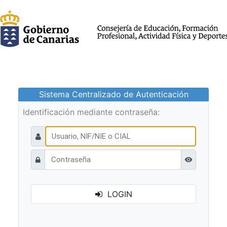
Sistema Centralizado de Autenticación
Identificación mediante contraseña:
Ver contraseñ
LOGIN