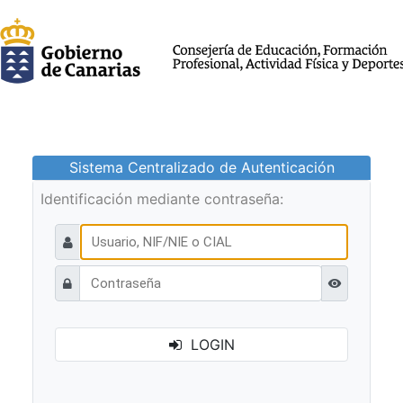
Sistema Centralizado de Autenticación
Identificación mediante contraseña:
Ver contraseñ
LOGIN