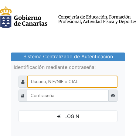
Sistema Centralizado de Autenticación
Identificación mediante contraseña:
Ver contraseñ
LOGIN