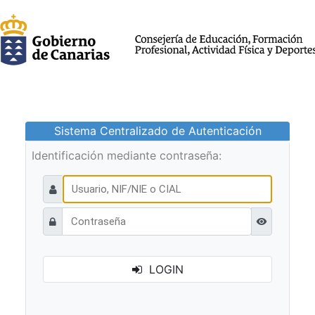
Sistema Centralizado de Autenticación
Identificación mediante contraseña:
Ver contraseñ
LOGIN