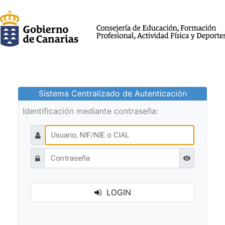
Sistema Centralizado de Autenticación
Identificación mediante contraseña:
Ver contraseñ
LOGIN