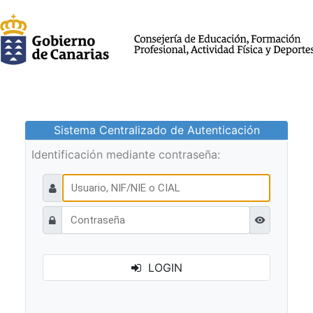
Sistema Centralizado de Autenticación
Identificación mediante contraseña:
Ver contraseñ
LOGIN