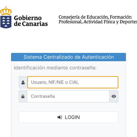
Sistema Centralizado de Autenticación
Identificación mediante contraseña:
Ver contraseñ
LOGIN