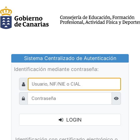
Sistema Centralizado de Autenticación
Identificación mediante contraseña:
Ver contraseñ
LOGIN
Identificación con certificado electrónico o