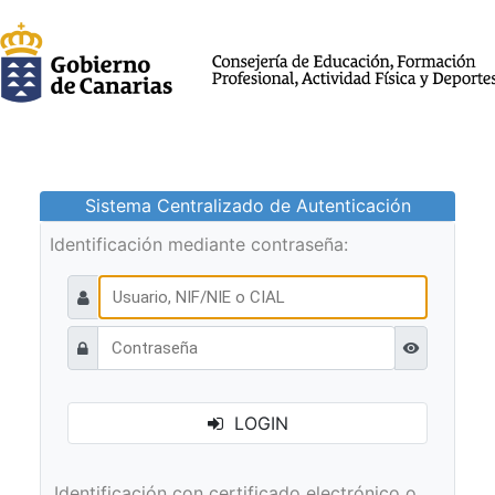
Sistema Centralizado de Autenticación
Identificación mediante contraseña:
Ver contraseñ
LOGIN
Identificación con certificado electrónico o