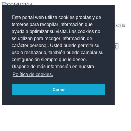
Necesita un código de acceso para este formulario de acceso
restringido.
Este portal web utiliza cookies propias y de
terceros para recopilar información que
Si se le ha proporcionado código de acceso, por favor introdúzcalo
en el cuadro de texto y pulse en continuar.
ayuda a optimizar su visita. Las cookies no
se utilizan para recoger información de
Código de acceso:
( Obligatoria )
carácter personal. Usted puede permitir su
gT("Show code")
gT("Hide code")
uso o rechazarlo, también puede cambiar su
Continuar
configuración siempre que lo desee.
Dispone de más información en nuestra
Cerrar
Política de cookies.
Cerrar