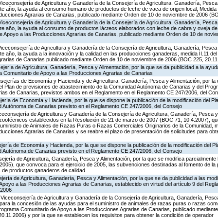
Viceconsejería de Agricultura y Ganadería de la Consejería de Agricultura, Ganadería, Pesca 
te año, la ayuda al consumo humano de productos de leche de vaca de origen local, Medida 
oducciones Agrarias de Canarias, publicado mediante Orden de 10 de noviembre de 2006 (B
Viceconsejería de Agricultura y Ganadería de la Consejería de Agricultura, Ganadería, Pesca 
te año, la ayuda al consumo de productos lácteos elaborados con leche de cabra y oveja de 
de Apoyo a las Producciones Agrarias de Canarias, publicado mediante Orden de 10 de nov
Viceconsejería de Agricultura y Ganadería de la Consejería de Agricultura, Ganadería, Pesca 
e año, la ayuda a la innovación y la calidad en las producciones ganaderas, medida II.11 d
grarias de Canarias publicado mediante Orden de 10 de noviembre de 2006 (BOC 225, 20.11
jería de Agricultura, Ganadería, Pesca y Alimentación, por la que se da publicidad a la ayud
a Comunitario de Apoyo a las Producciones Agrarias de Canarias
sejerías de Economía y Hacienda y de Agricultura, Ganadería, Pesca y Alimentación, por la 
 del Plan de previsiones de abastecimiento de la Comunidad Autónoma de Canarias y del Pro
rias de Canarias, previstos ambos en el Reglamento en el Reglamento CE 247/2006, del Con
ería de Economía y Hacienda, por la que se dispone la publicación de la modificación del Pl
d Autónoma de Canarias previsto en el Reglamento CE 247/2006, del Consejo
iceconsejería de Agricultura y Ganadería de la Consejería de Agricultura, Ganadería, Pesca y 
s zootécnicos establecidos en la Resolución de 21 de marzo de 2007 (BOC 71, 10.4.2007), q
Suministro de Animales de Razas Puras o Razas Comerciales Originarios de la Comunidad, m
ucciones Agrarias de Canarias y se reabre el plazo de presentación de solicitudes para obt
jería de Economía y Hacienda, por la que se dispone la publicación de la modificación del P
d Autónoma de Canarias previsto en el Reglamento CE 247/2006, del Consejo
jería de Agricultura, Ganadería, Pesca y Alimentación, por la que se modifica parcialmente
005), que convoca para el ejercicio de 2005, las subvenciones destinadas al fomento de la 
s de productos ganaderos de calidad
jería de Agricultura, Ganadería, Pesca y Alimentación, por la que se da publicidad a las mod
poyo a las Producciones Agrarias de Canarias, establecido en virtud del artículo 9 del Reg
 2006
Viceconsejería de Agricultura y Ganadería de la Consejería de Agricultura, Ganadería, Pesca
para la concesión de las ayudas para el suministro de animales de razas puras o razas come
Programa Comunitario de Apoyo a las Producciones Agrarias de Canarias, publicado mediant
.11.2006) y por la que se establecen los requisitos para obtener la condición de operador