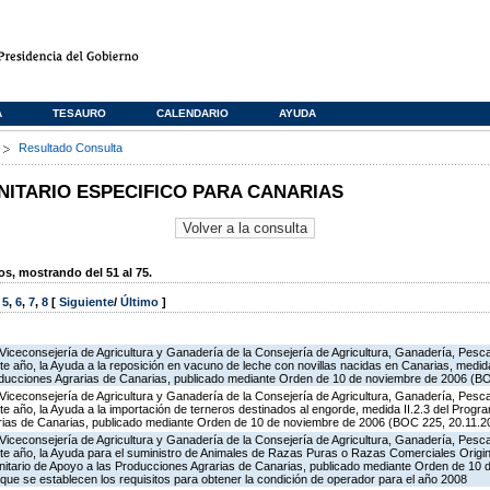
A
TESAURO
CALENDARIO
AYUDA
s
Resultado Consulta
TARIO ESPECIFICO PARA CANARIAS
, mostrando del 51 al 75.
,
5
,
6
,
7
,
8
[
Siguiente
/
Último
]
Viceconsejería de Agricultura y Ganadería de la Consejería de Agricultura, Ganadería, Pesca 
e año, la Ayuda a la reposición en vacuno de leche con novillas nacidas en Canarias, medid
oducciones Agrarias de Canarias, publicado mediante Orden de 10 de noviembre de 2006 (B
Viceconsejería de Agricultura y Ganadería de la Consejería de Agricultura, Ganadería, Pesca 
e año, la Ayuda a la importación de terneros destinados al engorde, medida II.2.3 del Prog
rias de Canarias, publicado mediante Orden de 10 de noviembre de 2006 (BOC 225, 20.11.2
Viceconsejería de Agricultura y Ganadería de la Consejería de Agricultura, Ganadería, Pesca 
te año, la Ayuda para el suministro de Animales de Razas Puras o Razas Comerciales Origi
itario de Apoyo a las Producciones Agrarias de Canarias, publicado mediante Orden de 10
que se establecen los requisitos para obtener la condición de operador para el año 2008