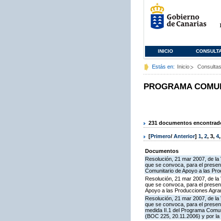
INICIO
CONSULT
Estás en:
Inicio
Consulta
PROGRAMA COMUNI
231 documentos encontrados
[
Primero
/
Anterior
]
1
,
2
,
3
,
4
Documentos
Resolución, 21 mar 2007, de la 
que se convoca, para el present
Comunitario de Apoyo a las Pr
Resolución, 21 mar 2007, de la 
que se convoca, para el present
Apoyo a las Producciones Agra
Resolución, 21 mar 2007, de la 
que se convoca, para el presen
medida II.1 del Programa Comun
(BOC 225, 20.11.2006) y por la 