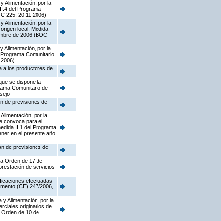
y Alimentación, por la
II.4 del Programa
OC 225, 20.11.2006)
y Alimentación, por la
origen local, Medida
iembre de 2006 (BOC
y Alimentación, por la
el Programa Comunitario
.2006)
a a los productores de
que se dispone la
grama Comunitario de
sejo
an de previsiones de
Alimentación, por la
ue convoca para el
edida II.1 del Programa
ener en el presente año
lan de previsiones de
 la Orden de 17 de
prestación de servicios
ificaciones efectuadas
lamento (CE) 247/2006,
 y Alimentación, por la
rciales originarios de
e Orden de 10 de