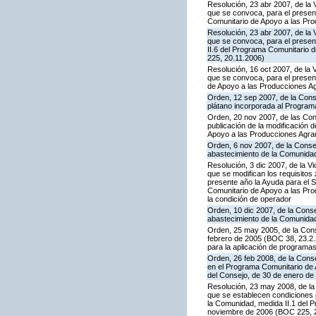
Resolución, 23 abr 2007, de la 
que se convoca, para el presen
Comunitario de Apoyo a las Pr
Resolución, 23 abr 2007, de la 
que se convoca, para el presen
II.6 del Programa Comunitario 
225, 20.11.2006)
Resolución, 16 oct 2007, de la 
que se convoca, para el present
de Apoyo a las Producciones A
Orden, 12 sep 2007, de la Conse
plátano incorporada al Program
Orden, 20 nov 2007, de las Con
publicación de la modificación
Apoyo a las Producciones Agra
Orden, 6 nov 2007, de la Consej
abastecimiento de la Comunida
Resolución, 3 dic 2007, de la V
que se modifican los requisito
presente año la Ayuda para el 
Comunitario de Apoyo a las Prod
la condición de operador
Orden, 10 dic 2007, de la Conse
abastecimiento de la Comunida
Orden, 25 may 2005, de la Conse
febrero de 2005 (BOC 38, 23.2.2
para la aplicación de programa
Orden, 26 feb 2008, de la Conse
en el Programa Comunitario de A
del Consejo, de 30 de enero de
Resolución, 23 may 2008, de la 
que se establecen condiciones 
la Comunidad, medida II.1 del 
noviembre de 2006 (BOC 225, 20