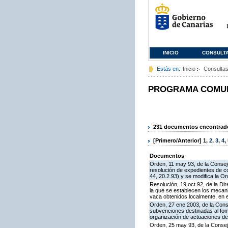
INICIO
CONSULT
Estás en:
Inicio
Consulta
PROGRAMA COMUNI
231 documentos encontrados
[Primero/Anterior]
1
,
2
,
3
,
4
,
Documentos
Orden, 11 may 93, de la Conseje
resolución de expedientes de c
44, 20.2.93) y se modifica la O
Resolución, 19 oct 92, de la Di
la que se establecen los mecan
vaca obtenidos localmente, en 
Orden, 27 ene 2003, de la Conse
subvenciones destinadas al fom
organización de actuaciones de
Orden, 25 may 93, de la Consej