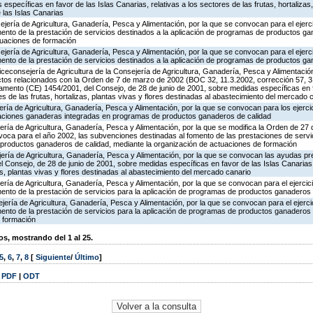
específicas en favor de las Islas Canarias, relativas a los sectores de las frutas, hortalizas,
 las Islas Canarias
jería de Agricultura, Ganadería, Pesca y Alimentación, por la que se convocan para el ejerci
ento de la prestación de servicios destinados a la aplicación de programas de productos ga
tuaciones de formación
jería de Agricultura, Ganadería, Pesca y Alimentación, por la que se convocan para el ejerci
ento de la prestación de servicios destinados a la aplicación de programas de productos ga
iceconsejería de Agricultura de la Consejería de Agricultura, Ganadería, Pesca y Alimentación
tos relacionados con la Orden de 7 de marzo de 2002 (BOC 32, 11.3.2002, corrección 57, 
amento (CE) 1454/2001, del Consejo, de 28 de junio de 2001, sobre medidas específicas en f
es de las frutas, hortalizas, plantas vivas y flores destinadas al abastecimiento del mercado 
ería de Agricultura, Ganadería, Pesca y Alimentación, por la que se convocan para los ejerci
taciones ganaderas integradas en programas de productos ganaderos de calidad
ería de Agricultura, Ganadería, Pesca y Alimentación, por la que se modifica la Orden de 27
oca para el año 2002, las subvenciones destinadas al fomento de las prestaciones de servic
 productos ganaderos de calidad, mediante la organización de actuaciones de formación
jería de Agricultura, Ganadería, Pesca y Alimentación, por la que se convocan las ayudas pre
Consejo, de 28 de junio de 2001, sobre medidas específicas en favor de las Islas Canarias, 
as, plantas vivas y flores destinadas al abastecimiento del mercado canario
ería de Agricultura, Ganadería, Pesca y Alimentación, por la que se convocan para el ejercic
ento de la prestación de servicios para la aplicación de programas de productos ganaderos 
jería de Agricultura, Ganadería, Pesca y Alimentación, por la que se convocan para el ejerci
ento de la prestación de servicios para la aplicación de programas de productos ganaderos 
 formación
, mostrando del 1 al 25.
5
,
6
,
7
,
8
[
Siguiente
/
Último
]
|
PDF
|
ODT