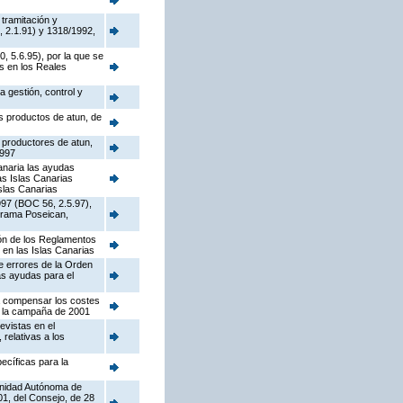
tramitación y
, 2.1.91) y 1318/1992,
, 5.6.95), por la que se
s en los Reales
 gestión, control y
os productos de atun, de
s productores de atun,
1997
anaria las ayudas
as Islas Canarias
Islas Canarias
1997 (BOC 56, 2.5.97),
ograma Poseican,
ión de los Reglamentos
en las Islas Canarias
e errores de la Orden
as ayudas para el
ra compensar los costes
n la campaña de 2001
evistas en el
relativas a los
ecíficas para la
munidad Autónoma de
01, del Consejo, de 28