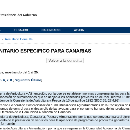
A
TESAURO
CALENDARIO
AYUDA
s
Resultado Consulta
TARIO ESPECIFICO PARA CANARIAS
, mostrando del 1 al 25.
5
,
6
,
7
,
8
[
Siguiente
/
Último
]
ría de Agricultura y Alimentación, por la que se establecen normas complementarias para la 
oncesión de subvenciones que se acojan a los beneficios previstos en el Real Decreto 1318
rden de la Consejería de Agricultura y Pesca de 13 de abril de 1992 (BOC 53, 27.4.92)
rección General de Comercialización e Industrializacion Agroalimentarias de la Consejería de 
ismos de control para el desarrollo de las ayudas para el consumo humano de los productos
el territorio de la Comunidad Autónoma de Canarias
jería de Agricultura, Ganadería, Pesca y Alimentación, por la que se convocan para el ejerci
ento de la prestación de servicios para la aplicación de programas de productos ganaderos 
 formación
ería de Agricultura y Alimentación, por la que se regulan en la Comunidad Autónoma de Cana