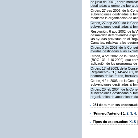
de junio de 2001, sobre medidas 
destinadas al comercio fuera de
Orden, 27 sep 2002, de la Conse
subvenciones destinadas al fom
mediante la organización de ac
Orden, 27 sep 2002, de la Conse
subvenciones destinadas al fom
Resolución, 6 ago 2002, de la V
desarrollan determinados aspec
las ayudas previstas en el Regl
Canarias, relativas a los sector
Orden, 3 dic 2002, de la Consej
ayudas destinadas a las explo
Orden, 4 oct 2002, de la Consej
(BOC 131, 4.10.2002), que conv
aplicación de los programas de
Orden, 17 jul 2003, de la Conse
Reglamento (CE) 1454/2001, del 
sectores de las frutas, hortaliz
Orden, 4 feb 2003, de la Consej
subvenciones destinadas al fom
Orden, 20 feb 2004, de la Conse
subvenciones destinadas al fom
organización de actuaciones de
231 documentos encontrados
[Primero/Anterior]
1
,
2
,
3
,
4
,
Tipos de exportación:
XLS