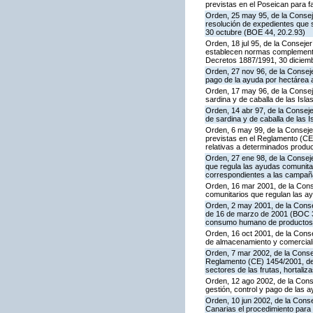
previstas en el Poseican para f
Orden, 25 may 95, de la Conseje
resolución de expedientes que 
30 octubre (BOE 44, 20.2.93)
Orden, 18 jul 95, de la Conseje
establecen normas complementar
Decretos 1887/1991, 30 diciemb
Orden, 27 nov 96, de la Conseje
pago de la ayuda por hectárea
Orden, 17 may 96, de la Conseje
sardina y de caballa de las Is
Orden, 14 abr 97, de la Conseje
de sardina y de caballa de las
Orden, 6 may 99, de la Conseje
previstas en el Reglamento (CEE
relativas a determinados produc
Orden, 27 ene 98, de la Conseje
que regula las ayudas comunitar
correspondientes a las campañ
Orden, 16 mar 2001, de la Conse
comunitarios que regulan las a
Orden, 2 may 2001, de la Consej
de 16 de marzo de 2001 (BOC 37
consumo humano de productos f
Orden, 16 oct 2001, de la Cons
de almacenamiento y comerciali
Orden, 7 mar 2002, de la Consej
Reglamento (CE) 1454/2001, del 
sectores de las frutas, hortaliz
Orden, 12 ago 2002, de la Conse
gestión, control y pago de las
Orden, 10 jun 2002, de la Cons
Canarias el procedimiento para 