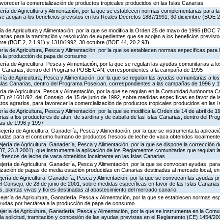
avorecer la comercialización de productos tropicales producidos en las Islas Canarias
ría de Agricultura y Alimentación, por la que se establecen normas complementarias para la 
se acojan a los beneficios previstos en los Reales Decretos 1887/1991, 30 diciembre (BOE 2
ría de Agricultura y Alimentación, por la que se modifica la Orden 25 de mayo de 1995 (BOC 70
ias para la tramitación y resolución de expedientes que se acojan a los beneficios previsto
re (BOE 2, 2.1.91) y 1318/1992, 30 octubre (BOE 44, 20.2.93)
ría de Agricultura, Pesca y Alimentación, por la que se establecen normas específicas para la
 a la producción de papa de consumo
ría de Agricultura, Pesca y Alimentación, por la que se regulan las ayudas comunitarias a l
las Canarias, dentro del Programa POSEICAN, correspondientes a la campaña de 1995
ría de Agricultura, Pesca y Alimentación, por la que se regulan las ayudas comunitarias a lo
 Islas Canarias, dentro del Programa Poseican, correspondientes a las campañas de 1996 y 
ría de Agricultura, Pesca y Alimentación, por la que se regulan en la Comunidad Autónoma C
) nº 1601/92, del Consejo, de 15 de junio de 1992, sobre medidas específicas en favor de l
tos agrarios, para favorecer la comercialización de productos tropicales producidos en las 
ría de Agricultura, Pesca y Alimentación, por la que se modifica la Orden de 14 de abril de 
ias a los productores de atun, de sardina y de caballa de las Islas Canarias, dentro del Pr
as de 1996 y 1997
jería de Agricultura, Ganadería, Pesca y Alimentación, por la que se instrumenta la aplicac
yudas para el consumo humano de productos frescos de leche de vaca obtenidos localmente 
ería de Agricultura, Ganadería, Pesca y Alimentación, por la que se dispone la corrección d
, 23.3.2001), que instrumenta la aplicación de los Reglamentos comunitarios que regulan l
rescos de leche de vaca obtenidos localmente en las Islas Canarias
ejería de Agricultura, Ganadería, Pesca y Alimentación, por la que se convocan ayudas, pa
zación de papas de media estación producidas en Canarias destinadas al mercado local, e
ería de Agricultura, Ganadería, Pesca y Alimentación, por la que se convocan las ayudas pr
Consejo, de 28 de junio de 2001, sobre medidas específicas en favor de las Islas Canarias, 
as, plantas vivas y flores destinadas al abastecimiento del mercado canario
jería de Agricultura, Ganadería, Pesca y Alimentación, por la que se establecen normas esp
 ayudas por hectárea a la producción de papa de consumo
ejería de Agricultura, Ganadería, Pesca y Alimentación, por la que se instrumenta en la Co
la solicitud, tramitación y concesión de las ayudas previstas en el Reglamento (CE) 1454/20