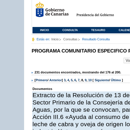
INICIO
CONSULTA
TESAURO
CALEN
Estás en:
Inicio
Consultas
Resultado Consulta
PROGRAMA COMUNITARIO ESPECIFICO 
231 documentos encontrados, mostrando del 176 al 200.
[
Primero
/
Anterior
]
3
,
4
,
5
,
6
,
7
,
8
,
9
,
10
[
Siguiente
/
Último
]
Documentos
Extracto de la Resolución de 13 de
Sector Primario de la Consejería d
Aguas, por la que se convocan, par
Acción III.6 «Ayuda al consumo de
leche de cabra y oveja de origen lo