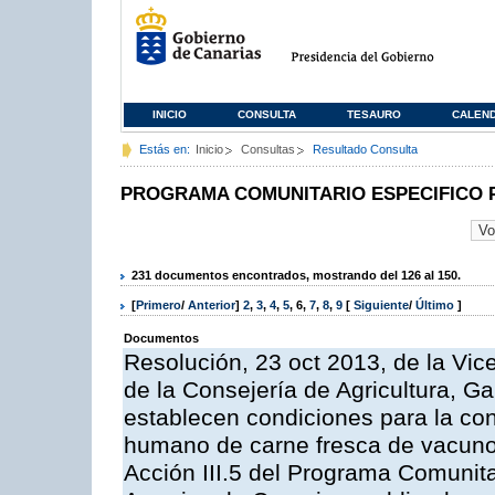
INICIO
CONSULTA
TESAURO
CALEN
Estás en:
Inicio
Consultas
Resultado Consulta
PROGRAMA COMUNITARIO ESPECIFICO 
231 documentos encontrados, mostrando del 126 al 150.
[
Primero
/
Anterior
]
2
,
3
,
4
,
5
,
6
,
7
,
8
,
9
[
Siguiente
/
Último
]
Documentos
Resolución, 23 oct 2013, de la Vic
de la Consejería de Agricultura, G
establecen condiciones para la co
humano de carne fresca de vacuno, 
Acción III.5 del Programa Comunit