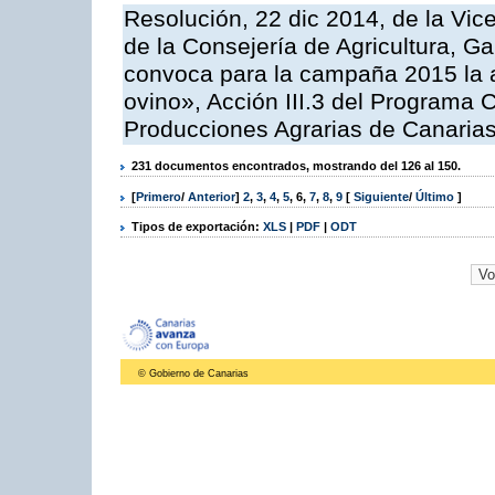
Resolución, 22 dic 2014, de la Vic
de la Consejería de Agricultura, G
convoca para la campaña 2015 la a
ovino», Acción III.3 del Programa 
Producciones Agrarias de Canaria
231 documentos encontrados, mostrando del 126 al 150.
[
Primero
/
Anterior
]
2
,
3
,
4
,
5
,
6
,
7
,
8
,
9
[
Siguiente
/
Último
]
Tipos de exportación:
XLS
|
PDF
|
ODT
© Gobierno de Canarias