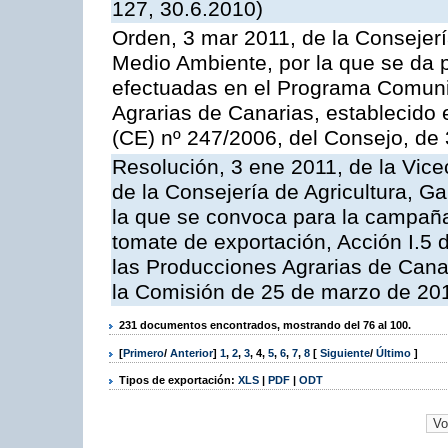
127, 30.6.2010)
Orden, 3 mar 2011, de la Consejerí
Medio Ambiente, por la que se da p
efectuadas en el Programa Comuni
Agrarias de Canarias, establecido e
(CE) nº 247/2006, del Consejo, de
Resolución, 3 ene 2011, de la Vice
de la Consejería de Agricultura, G
la que se convoca para la campaña
tomate de exportación, Acción I.5
las Producciones Agrarias de Cana
la Comisión de 25 de marzo de 201
231 documentos encontrados, mostrando del 76 al 100.
[
Primero
/
Anterior
]
1
,
2
,
3
,
4
,
5
,
6
,
7
,
8
[
Siguiente
/
Último
]
Tipos de exportación:
XLS
|
PDF
|
ODT