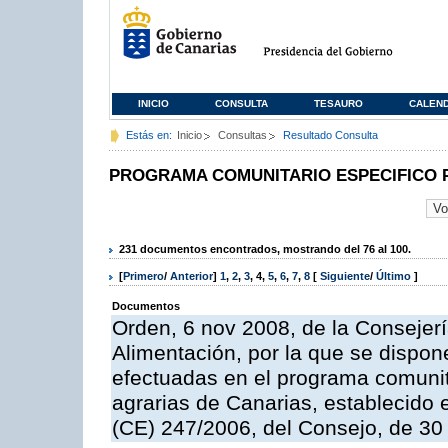
INICIO
CONSULTA
TESAURO
CALEN
Estás en:
Inicio
Consultas
Resultado Consulta
PROGRAMA COMUNITARIO ESPECIFICO 
231 documentos encontrados, mostrando del 76 al 100.
[
Primero
/
Anterior
]
1
,
2
,
3
,
4
,
5
,
6
,
7
,
8
[
Siguiente
/
Último
]
Documentos
Orden, 6 nov 2008, de la Consejerí
Alimentación, por la que se dispon
efectuadas en el programa comunit
agrarias de Canarias, establecido e
(CE) 247/2006, del Consejo, de 30