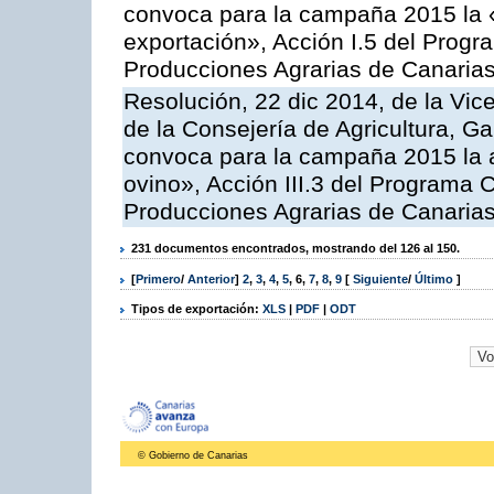
convoca para la campaña 2015 la 
exportación», Acción I.5 del Prog
Producciones Agrarias de Canaria
Resolución, 22 dic 2014, de la Vic
de la Consejería de Agricultura, G
convoca para la campaña 2015 la a
ovino», Acción III.3 del Programa 
Producciones Agrarias de Canaria
231 documentos encontrados, mostrando del 126 al 150.
[
Primero
/
Anterior
]
2
,
3
,
4
,
5
,
6
,
7
,
8
,
9
[
Siguiente
/
Último
]
Tipos de exportación:
XLS
|
PDF
|
ODT
© Gobierno de Canarias