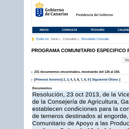
INICIO
CONSULTA
TESAURO
CALEN
Estás en:
Inicio
Consultas
Resultado Consulta
PROGRAMA COMUNITARIO ESPECIFICO 
231 documentos encontrados, mostrando del 126 al 150.
[
Primero
/
Anterior
]
2
,
3
,
4
,
5
,
6
,
7
,
8
,
9
[
Siguiente
/
Último
]
Documentos
Resolución, 23 oct 2013, de la Vic
de la Consejería de Agricultura, G
establecen condiciones para la con
de terneros destinados al engorde,
Comunitario de Apoyo a las Produc