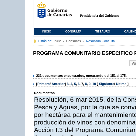
INICIO
CONSULTA
TESAURO
CALEN
Estás en:
Inicio
Consultas
Resultado Consulta
PROGRAMA COMUNITARIO ESPECIFICO 
231 documentos encontrados, mostrando del 151 al 175.
[
Primero
/
Anterior
]
3
,
4
,
5
,
6
,
7
,
8
,
9
,
10
[
Siguiente
/
Último
]
Documentos
Resolución, 6 mar 2015, de la Cons
Pesca y Aguas, por la que se con
por hectárea para el mantenimiento
producción de vinos con denominac
Acción I.3 del Programa Comunitar